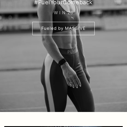
#FuelYourComeback
W I N '26
Fueled by MASSIVE