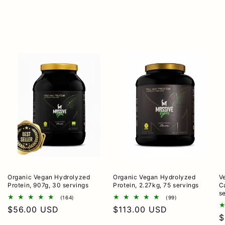
Organic Vegan Hydrolyzed
Organic Vegan Hydrolyzed
V
Protein, 907g, 30 servings
Protein, 2.27kg, 75 servings
C
s
164
99
(164)
(99)
total
total
Regular
$56.00 USD
Regular
$113.00 USD
reviews
reviews
R
$
price
price