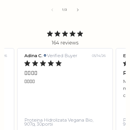
p
of
1
/
3
164 reviews
Adina C.
Verified Buyer
Em
5/26
05/14/26
👌🏼👌🏼
R
👌🏼👌🏼
Man
ma 
co
Proteina Hidrolizata Vegana Bio,
Pro
907g, 30portii
907