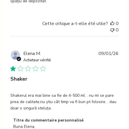
spațiu de depozitat.
Cette critique a-t-elle été utile?
0
0
Date
Elena M.
09/01/26
de
Acheteur vérifié
publi
Shaker
Shakerul era mai bine sa fie de 4-500 ml. . nu mi se pare
prea de calitate,nu știu cât timp va fi bun pt folosire. . dau
doar o singură steluța.
Commentaires
Titre du commentaire personnalisé
du
Buna Elena,
