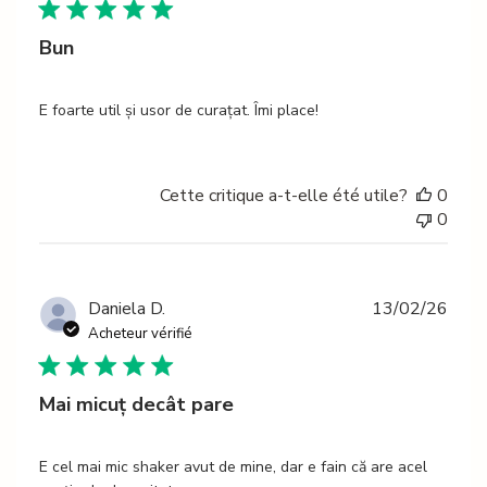
Bun
E foarte util și usor de curațat. Îmi place!
Cette critique a-t-elle été utile?
0
0
Date
Daniela D.
13/02/26
de
Acheteur vérifié
publi
Mai micuț decât pare
E cel mai mic shaker avut de mine, dar e fain că are acel