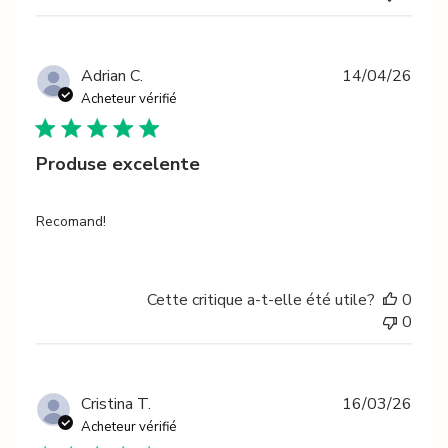
Date
Adrian C.
14/04/26
de
Acheteur vérifié
publi
Produse excelente
Recomand!
Cette critique a-t-elle été utile?
0
0
Date
Cristina T.
16/03/26
de
Acheteur vérifié
publi