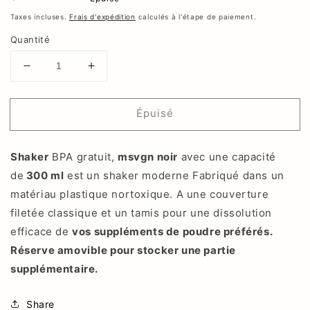
habituel
Taxes incluses.
Frais d'expédition
calculés à l'étape de paiement.
Quantité
Réduire
Augmenter
la
la
quantité
quantité
Épuisé
de
de
Shaker
Shaker
BPA
BPA
Shaker
BPA gratuit,
msvgn noir
avec une capacité
gratuit,
gratuit,
noir,
noir,
de
300 ml
est un shaker moderne
Fabriqué dans un
300
300
matériau plastique nortoxique.
A une couverture
ml
ml
filetée classique et un tamis pour une dissolution
avec
avec
efficace de
réserve
vos suppléments de poudre préférés.
réserve
Réserve amovible pour stocker une partie
supplémentaire.
Share