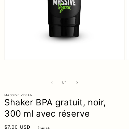
Ouvrir
O
le
le
média
m
1
2
dans
d
de
1
/
4
une
u
fenêtre
f
modale
m
MASSIVE VEGAN
Shaker BPA gratuit, noir,
300 ml avec réserve
Prix
$7.00 USD
Épuisé