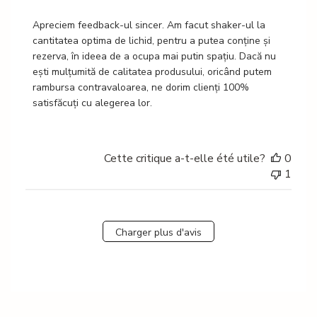
propriétaire
du
Apreciem feedback-ul sincer. Am facut shaker-ul la 
magasin
cantitatea optima de lichid, pentru a putea conține și 
sur
rezerva, în ideea de a ocupa mai putin spațiu. Dacă nu 
l'examen
ești mulțumită de calitatea produsului, oricând putem 
par
rambursa contravaloarea, ne dorim clienți 100% 
Titre
satisfăcuți cu alegerea lor.
du
commentaire
personnalisé
Cette critique a-t-elle été utile?
0
le
1
Sun
Jan
11
2026
Charger plus d'avis