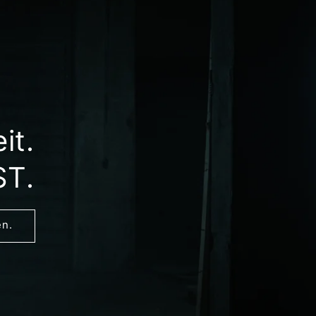
it.
ST.
en.